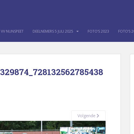
K VV NUNSPEET
DEELNEMERS 5 JULI 2025
FOTO’S 2023
FOTO’S 2
3329874_728132562785438
Volgende